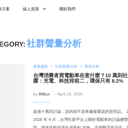
格方案
線上資源
關於我們
社群聲量分析
EGORY:
產業趨勢
社群聲量分析
輿情分析
台灣消費者買電動車在意什麼？10 萬則
露：充電、科技排前二，環保只有 8.2%
by
Wilbur
April 16, 2026
超過十萬則討論，說的卻不是車廠最愛說的那些話。 202
2026 年 4 月，台灣社群平台上關於電動車的討論總聲量達
則，後半年較前半年成長約 30%。這個數字告訴你：