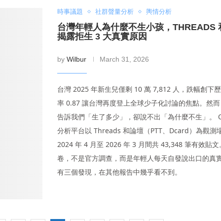
時事議題
社群聲量分析
輿情分析
台灣年輕人為什麼不生小孩，THREADS
揭露拒生 3 大真實原因
by
Wilbur
March 31, 2026
台灣 2025 年新生兒僅剩 10 萬 7,812 人，跌幅創
率 0.87 讓台灣再度登上全球少子化討論的焦點。然
告訴我們「生了多少」，卻說不出「為什麼不生」。 QSe
分析平台以 Threads 和論壇（PTT、Dcard）為觀
2024 年 4 月至 2026 年 3 月間共 43,348 筆有效
卷，不是官方調查，而是年輕人每天自發說出口的真
有三個發現，在其他報告中幾乎看不到。