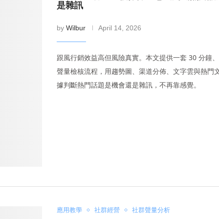
是雜訊
by
Wilbur
April 14, 2026
跟風行銷效益高但風險真實。本文提供一套 30 分鐘、
聲量檢核流程，用趨勢圖、渠道分佈、文字雲與熱門
據判斷熱門話題是機會還是雜訊，不再靠感覺。
應用教學
社群經營
社群聲量分析