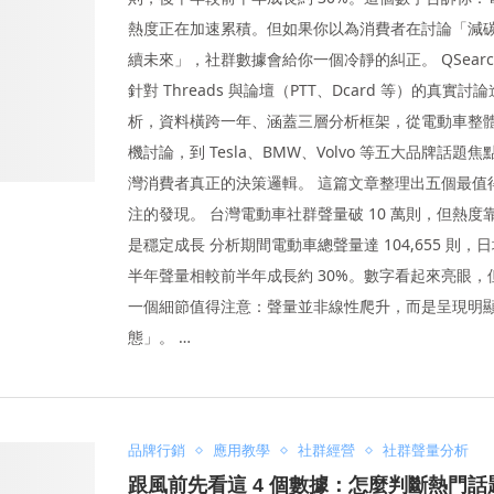
熱度正在加速累積。但如果你以為消費者在討論「減
續未來」，社群數據會給你一個冷靜的糾正。 QSearch 
針對 Threads 與論壇（PTT、Dcard 等）的真實
析，資料橫跨一年、涵蓋三層分析框架，從電動車整
機討論，到 Tesla、BMW、Volvo 等五大品牌話題
灣消費者真正的決策邏輯。 這篇文章整理出五個最值
注的發現。 台灣電動車社群聲量破 10 萬則，但熱度
是穩定成長 分析期間電動車總聲量達 104,655 則，日均
半年聲量相較前半年成長約 30%。數字看起來亮眼，
一個細節值得注意：聲量並非線性爬升，而是呈現明
態」。 …
品牌行銷
應用教學
社群經營
社群聲量分析
跟風前先看這 4 個數據：怎麼判斷熱門