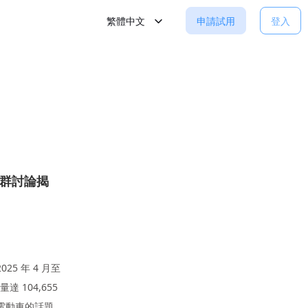
繁體中文
申請試用
登入
社群討論揭
5 年 4 月至
 104,655
電動車的話題