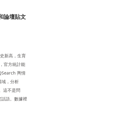
 和論壇貼文
下歷史新高，生育
而，官方統計能
arch 輿情
測場域，分析
貼文。這不是問
實話語。數據裡