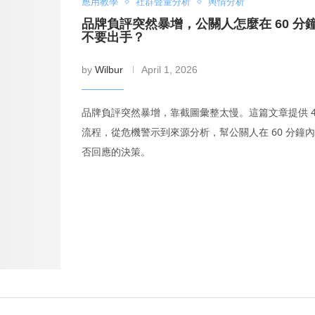
應用教學
社群聲量分析
輿情分析
品牌負評突然暴增，公關人怎麼在 60 分
不要出手？
by
Wilbur
April 1, 2026
品牌負評突然暴增，靠截圖彙整太慢。這篇文章提供 4
流程，從危機警示到來源分析，幫公關人在 60 分鐘
否回應的決策。