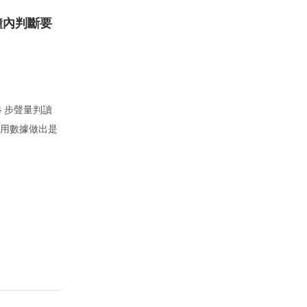
鐘內判斷要
 步聲量判讀
內用數據做出是