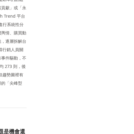
碳貢獻」或「永
Trend 平台
討論進行系統性分
體輿情、購買動
焦點，逐層拆解台
得行銷人員關
靠事件驅動，不
 273 則，後
但趨勢圖裡有
顯的「尖峰型
話題是機會還