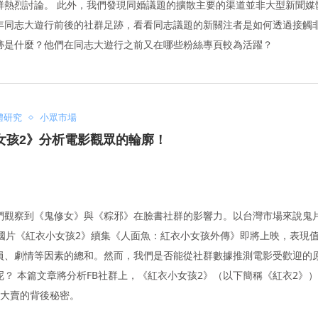
群熱烈討論。 此外，我們發現同婚議題的擴散主要的渠道並非大型新聞媒
年同志大遊行前後的社群足跡，看看同志議題的新關注者是如何透過接觸
跡是什麼？他們在同志大遊行之前又在哪些粉絲專頁較為活躍？
體研究
小眾市場
女孩2》分析電影觀眾的輪廓！
們觀察到《鬼修女》與《粽邪》在臉書社群的影響力。以台灣市場來說鬼
國片《紅衣小女孩2》續集《人面魚：紅衣小女孩外傳》即將上映，表現值
員、劇情等因素的總和。然而，我們是否能從社群數據推測電影受歡迎的
？ 本篇文章將分析FB社群上，《紅衣小女孩2》（以下簡稱《紅衣2》
房大賣的背後秘密。