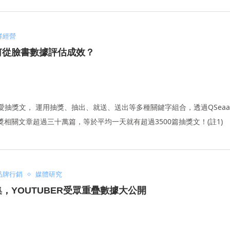
群經營
何從臉書數據評估成效？
抽獎文， 運用抽獎、抽出、就送、送出等多種關鍵字組合，透過QSeaarch
相關文章超過三十萬篇，等於平均一天就有超過3500篇抽獎文！(註1)
品牌行銷
媒體研究
YOUTUBER受眾重疊數據大公開