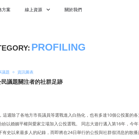
格方案
線上資源
關於我們
PROFILING
TEGORY:
事議題
資訊圖表
公民議題關注者的社群足跡
到來，這週除了各地方市長議員等選戰進入白熱化，也有多達10個公投案的
紛以婚姻平權與愛家立場加入公投選戰。 同志大遊行邁入第16年，今年1
下有史以來最多人的紀錄，而即將在24日舉行的公投與社群假消息的散播