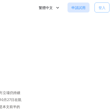
繁體中文
申請試用
登入
各方立場仍持續
0月27日在凱
是本文前半的