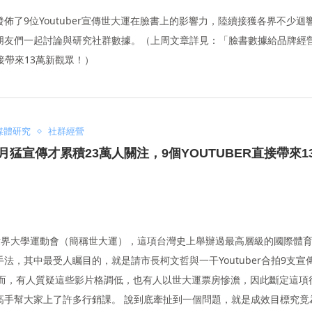
ch發佈了9位Youtuber宣傳世大運在臉書上的影響力，陸續接獲各界不少
朋友們一起討論與研究社群數據。（上周文章詳見：「臉書數據給品牌經
直接帶來13萬新觀眾！）
媒體研究
社群經營
猛宣傳才累積23萬人關注，9個YOUTUBER直接帶來1
世界大學運動會（簡稱世大運），這項台灣史上舉辦過最高層級的國際體
，其中最受人矚目的，就是請市長柯文哲與一干Youtuber合拍9支宣傳
 然而，有人質疑這些影片格調低，也有人以世大運票房慘澹，因此斷定這項
高手幫大家上了許多行銷課。 說到底牽扯到一個問題，就是成效目標究竟