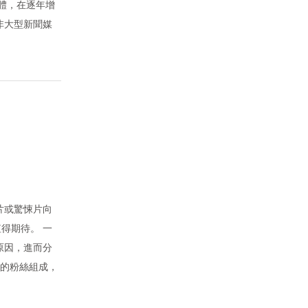
體，在逐年增
非大型新聞媒
片或驚悚片向
得期待。 一
原因，進而分
）的粉絲組成，