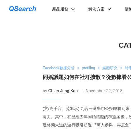
產品服務
解決方案
價
CA
Facebook數據分析
profiling
媒體研究
時
同婚議題如何在社群擴散？從數據看
by
Chien Jung Kao
November 22, 2018
(文/高千容、范旭承) 九合一選舉綁公投即將
角力。其中，在歷經去年同婚議題的釋憲案後，紛
達格蘭大道的遊行吸引超過13萬人參與，再度創