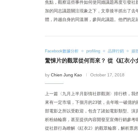
焦點，觀察這些事件如何使同婚議題再度引發社
加的同志議題關注現象之下，文章後半抓出了去
體，跨越自身的同溫層，參與此議題。他們的足
Facebook數據分析
profiling
品牌行銷
媒
驚悚片的觀眾從何而來？ 從《紅衣小
by
Chien Jung Kao
October 17, 2018
上一篇〈九月上半月影情社群觀測〉排行榜，我
來有一定市場，下個月的23號，去年唯一破億的
部電影之所以受歡迎，包含了諸如電影類型、演
析粉絲輪廓，甚至提供內容開發至宣傳行銷參考呢
從社群行為瞭解《紅衣2》的觀眾輪廓，解析票