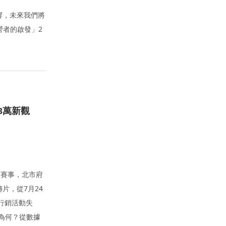
迴響，未來我們將
營者的啟發」2
3萬新觀
育賽事，北市府
片，從7月24
行銷活動失
為何？從數據