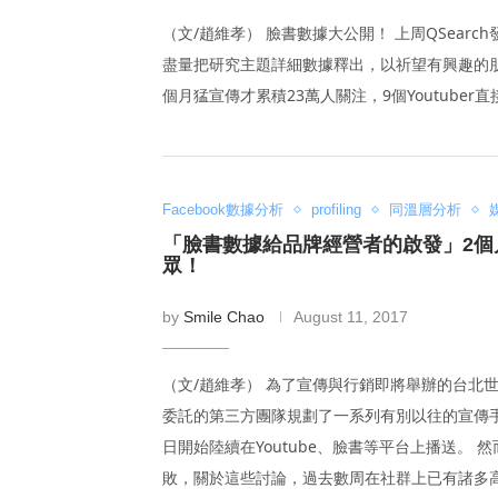
（文/趙維孝） 臉書數據大公開！ 上周QSear
盡量把研究主題詳細數據釋出，以祈望有興趣的
個月猛宣傳才累積23萬人關注，9個Youtuber
Facebook數據分析
profiling
同溫層分析
「臉書數據給品牌經營者的啟發」2個月
眾！
by
Smile Chao
August 11, 2017
（文/趙維孝） 為了宣傳與行銷即將舉辦的台北
委託的第三方團隊規劃了一系列有別以往的宣傳手法
日開始陸續在Youtube、臉書等平台上播送。
敗，關於這些討論，過去數周在社群上已有諸多