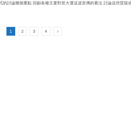
式的討論幾個重點 回顧各種主要對世大運這波宣傳的看法 討論這些質疑
1
2
3
4