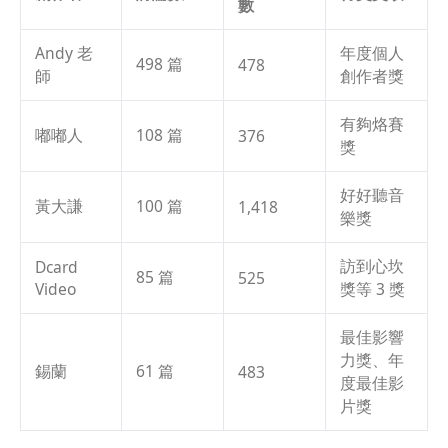
數
Andy 老
年度個人
498 篇
478
師
創作者獎
有夠烙賽
嘟嘟人
108 篇
376
獎
好好聽音
黃大謙
100 篇
1,418
樂獎
訪到心坎
Dcard
85 篇
525
Video
獎等 3 獎
最佳影響
力獎、年
錫蘭
61 篇
483
度最佳影
片獎