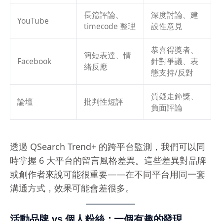
長篇評論、
深度討論、建
YouTube
timecode 整理
設性意見
恭喜得獎者、
簡短表達、情
Facebook
針對爭議、表
緒反應
態支持/反對
質疑走鐘獎、
論壇
批判性短評
負面評論
透過 QSearch Trend+ 的跨平台監測，我們可以同
時掌握 6 大平台的留言風格差異。這些差異對品牌
或創作者來說可能很重要——在不同平台用同一套
溝通方式，效果可能會差很多。
活動品牌 vs 個人粉絲：一個有趣的發現