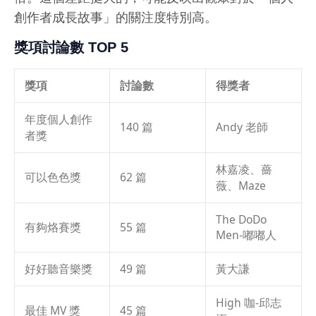
創作者成長故事」的關注度特別高。
獎項討論數 TOP 5
獎項
討論數
得獎者
年度個人創作
140 篇
Andy 老師
者獎
林嘉凌、薔
可以色色獎
62 篇
薇、Maze
The DoDo
有夠烙賽獎
55 篇
Men-嘟嘟人
好好聽音樂獎
49 篇
黃大謙
High 咖-邱志
最佳 MV 獎
45 篇