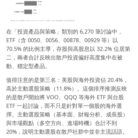
在「投資產品與策略」類別的 6,270 筆討論中，
ETF（含 0050、0056、00878、00929 等）以
70.5% 的比例主導，存股與高股息以 32.2% 位居第
二，兩者合計反映出散戶投資偏好高度集中在被
動、穩定型產品。
值得注意的是第三名：美股與海外投資佔 20.4%，
高於主動選股策略（11.8%）。這個排序推測反映
的是散戶開始將 VOO、QQQ 等海外 ETF 與台股
ETF 一起討論，而不只是針對單一個股的海外選
擇。主動選股策略（基本面、財報分析、成長股）
與市場觀點（多空方向、進場時機）合計不到
20%，說明主動選股在散戶社群中並非主流話語。