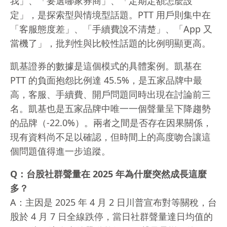
我」、「要選哪家券商」、「定期定額怎麼設
定」，是探索型與情境型話題。PTT 用戶則集中在
「客服態度差」、「手續費說不清楚」、「App 又
當機了」，批判性與比較性話題的比例明顯更高。
凱基證券的數據是這個模式的具體案例。凱基在
PTT 的負面抱怨比例達 45.5%，是五家品牌中最
高，客服、手續費、開戶問題同時出現在討論前三
名。凱基也是五家品牌中唯一一個聲量呈下降趨勢
的品牌（-22.0%）。兩者之間是否存在因果關係，
現有資料尚不足以確認，但時間上的高度吻合讓這
個問題值得進一步追蹤。
Q：台股社群聲量在 2025 年為什麼突然成長這麼
多？
A：主因是 2025 年 4 月 2 日川普宣布對等關稅，台
股於 4 月 7 日全線跌停，當日社群聲量達日均值的