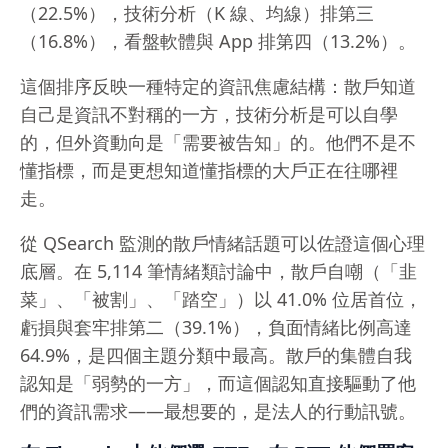
（22.5%），技術分析（K 線、均線）排第三
（16.8%），看盤軟體與 App 排第四（13.2%）。
這個排序反映一種特定的資訊焦慮結構：散戶知道
自己是資訊不對稱的一方，技術分析是可以自學
的，但外資動向是「需要被告知」的。他們不是不
懂指標，而是更想知道懂指標的大戶正在往哪裡
走。
從 QSearch 監測的散戶情緒話題可以佐證這個心理
底層。在 5,114 筆情緒類討論中，散戶自嘲（「韭
菜」、「被割」、「踏空」）以 41.0% 位居首位，
虧損與套牢排第二（39.1%），負面情緒比例高達
64.9%，是四個主題分類中最高。散戶的集體自我
認知是「弱勢的一方」，而這個認知直接驅動了他
們的資訊需求——最想要的，是法人的行動訊號。