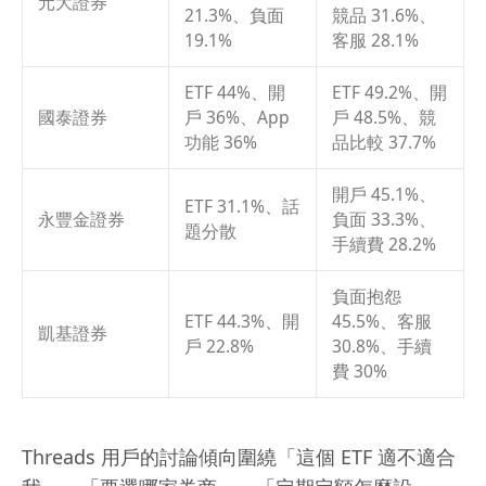
元大證券
21.3%、負面
競品 31.6%、
19.1%
客服 28.1%
ETF 44%、開
ETF 49.2%、開
國泰證券
戶 36%、App
戶 48.5%、競
功能 36%
品比較 37.7%
開戶 45.1%、
ETF 31.1%、話
永豐金證券
負面 33.3%、
題分散
手續費 28.2%
負面抱怨
ETF 44.3%、開
45.5%、客服
凱基證券
戶 22.8%
30.8%、手續
費 30%
Threads 用戶的討論傾向圍繞「這個 ETF 適不適合