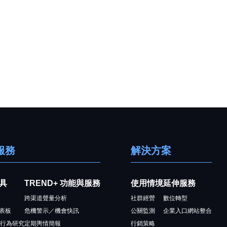
服務
解決方案
具
TREND+ 功能與服務
使用情境
延伸服務
跨渠道聲量分析
社群經營
數位轉型
表板
危機警示／機會快訊
公關監測
企業入口網站整合
者行為研究
定期輿情簡報
行銷策略