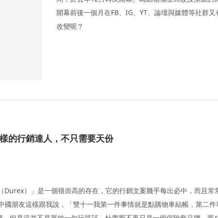
開幕前後一個月在FB、IG、YT、論壇與媒體等社群
改變呢？
斯一樣的行銷達人，不只需要天份
斯（Durex）」是一個很崇高的存在，它的行銷文案幾乎每出必中，而且常
個中國朋友這樣跟我說，「雙十一我第一件事情就是點購物車結帳，第二件
鬆，但是這並不是單純一句玩笑話。杜蕾斯不再只是一個保險套品牌，而