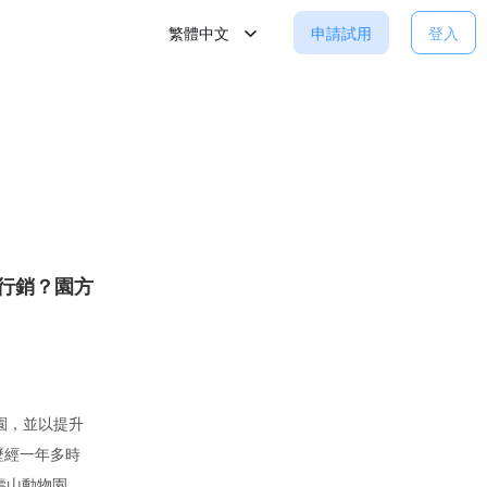
繁體中文
申請試用
登入
攻行銷？園方
園，並以提升
歷經一年多時
壽山動物園，