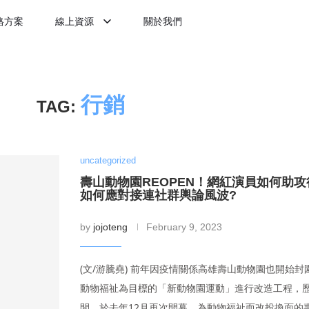
格方案
線上資源
關於我們
行銷
TAG:
uncategorized
壽山動物園REOPEN！網紅演員如何助
如何應對接連社群輿論風波?
by
jojoteng
February 9, 2023
(文/游騰堯) 前年因疫情關係高雄壽山動物園也開始封
動物福祉為目標的「新動物園運動」進行改造工程，
間，於去年12月再次開幕。為動物福祉而改投換面的