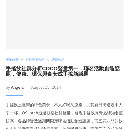
產業趨勢
社群聲量分析
輿情分析
手搖飲社群分析COCO聲量第一，聯名活動創造話
題，健康、環保與食安成手搖新議題
by
Angela
August 13, 2024
手搖飲是臺灣的特色美食，不只好喝又療癒，尤其夏日街邊幾乎人
手一杯。QSearch透過觀察社群聲量，發現手搖以長青品牌知名度
較高，各品牌皆透過期間限定聯名活動創造話題，而五花八門的飲
料中以咀嚼系手搖討論度最高，如何喝得健康、環保又安心成為社