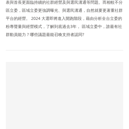
表與首長更面臨持續的社群經營及與選民溝通等問題。而相較不分
區立委，區域立委更強調曝光、與選民溝通，自然就要更著重社群
平台的經營。 2024 大選即將進入開跑階段，藉由分析全台立委的
粉專聲量與經營模式，了解到底過去3年， 區域立委中，誰最有社
群動員能力 ? 哪些議題最能召喚支持者認同?