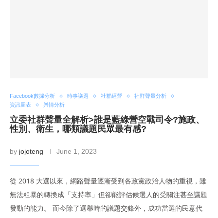
Facebook數據分析
時事議題
社群經營
社群聲量分析
資訊圖表
輿情分析
立委社群聲量全解析>誰是藍綠營空戰司令?施政、
性別、衛生，哪類議題民眾最有感?
by
jojoteng
June 1, 2023
從 2018 大選以來，網路聲量逐漸受到各政黨政治人物的重視，雖
無法粗暴的轉換成「支持率」但卻能評估候選人的受關注甚至議題
發動的能力。 而今除了選舉時的議題交鋒外，成功當選的民意代