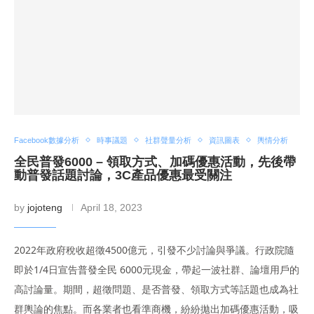
Facebook數據分析
時事議題
社群聲量分析
資訊圖表
輿情分析
全民普發6000 – 領取方式、加碼優惠活動，先後帶
動普發話題討論，3C產品優惠最受關注
by
jojoteng
April 18, 2023
2022年政府稅收超徵4500億元，引發不少討論與爭議。行政院隨
即於1/4日宣告普發全民 6000元現金，帶起一波社群、論壇用戶的
高討論量。期間，超徵問題、是否普發、領取方式等話題也成為社
群輿論的焦點。而各業者也看準商機，紛紛拋出加碼優惠活動，吸