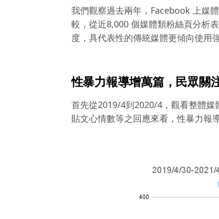
我們觀察過去兩年，Facebook 
較，從近8,000 個媒體類粉絲頁
度，具代表性的傳統媒體更傾向使用
性暴力報導增萬篇，民眾關
首先從2019/4到2020/4，觀看
貼文心情數等之回應來看，性暴力報