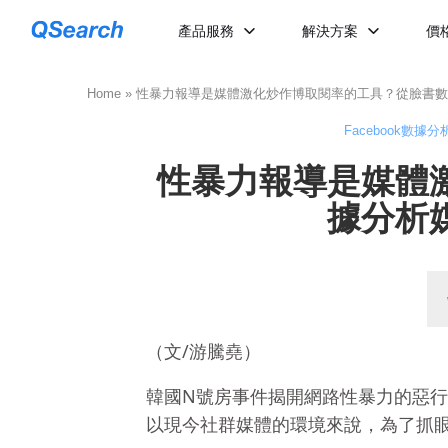
產品服務
解決方案
價
Home
»
性暴力報導是媒體激化炒作博取閱率的工具？從臉書數
Facebook數據分
性暴力報導是媒體
據分析
（文/游騰堯）
韓國N號房事件揭開網路性暴力的惡
以現今社群媒體的環境來說，為了抓