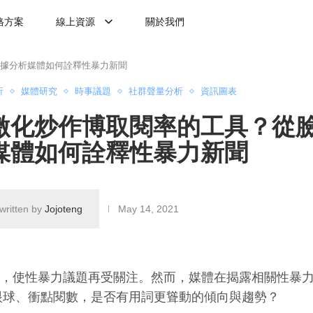
格方案
線上資源
關於我們
據分析媒體如何詮釋性暴力新聞
析
媒體研究
時事議題
社群聲量分析
資訊圖表
激化炒作博取閱率的工具？從
媒體如何詮釋性暴力新聞
written by
Jojoteng
May 14, 2021
行，使性暴力議題再受關注。然而，媒體在揭露相關性暴
眼球、衝點閱數，是否有用詞更聳動的傾向與趨勢？