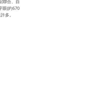
(聯合、自
眼(約670
性許多。